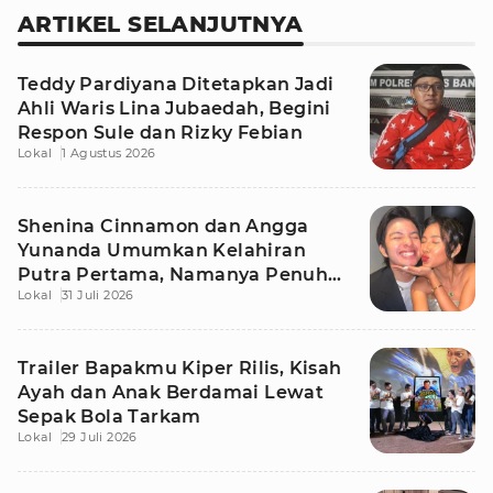
ARTIKEL SELANJUTNYA
Teddy Pardiyana Ditetapkan Jadi
Ahli Waris Lina Jubaedah, Begini
Respon Sule dan Rizky Febian
Lokal
1 Agustus 2026
Shenina Cinnamon dan Angga
Yunanda Umumkan Kelahiran
Putra Pertama, Namanya Penuh
Lokal
31 Juli 2026
Makna
Trailer Bapakmu Kiper Rilis, Kisah
Ayah dan Anak Berdamai Lewat
Sepak Bola Tarkam
Lokal
29 Juli 2026