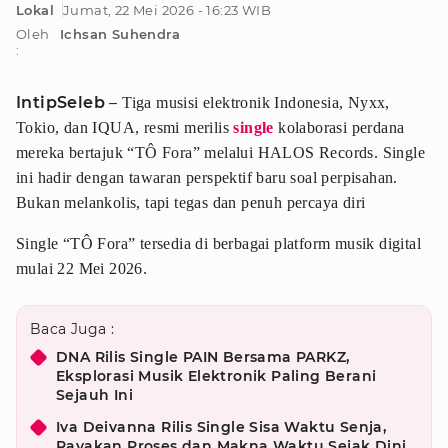
Lokal
Jumat, 22 Mei 2026 - 16:23 WIB
Oleh
Ichsan Suhendra
:
IntipSeleb
–
Tiga musisi elektronik Indonesia, Nyxx,
Tokio, dan IQUA, resmi merilis
single
kolaborasi perdana
mereka bertajuk “TÔ Fora” melalui HALOS Records. Single
ini hadir dengan tawaran perspektif baru soal perpisahan.
Bukan melankolis, tapi tegas dan penuh percaya diri
Single “TÔ Fora” tersedia di berbagai platform musik digital
mulai 22 Mei 2026.
Baca Juga :
DNA Rilis Single PAIN Bersama PARKZ,
Eksplorasi Musik Elektronik Paling Berani
Sejauh Ini
Iva Deivanna Rilis Single Sisa Waktu Senja,
Rayakan Proses dan Makna Waktu Sejak Dini