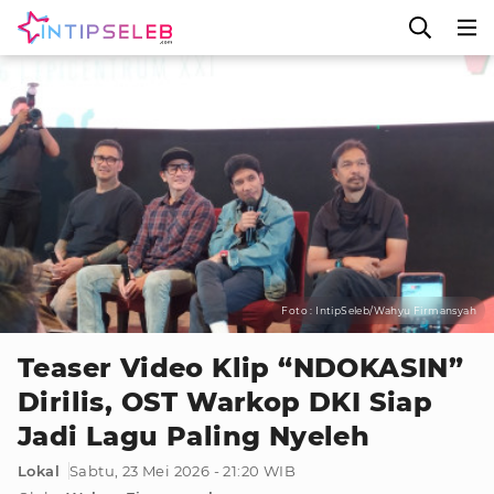
Foto : IntipSeleb/Wahyu Firmansyah
Teaser Video Klip “NDOKASIN”
Dirilis, OST Warkop DKI Siap
Jadi Lagu Paling Nyeleh
Lokal
Sabtu, 23 Mei 2026 - 21:20 WIB