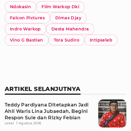
Ndokasin
Film Warkop Dki
Falcon Pictures
Dimas Djay
Indro Warkop
Desta Mahendra
Vino G Bastian
Tora Sudiro
Intipseleb
ARTIKEL SELANJUTNYA
Teddy Pardiyana Ditetapkan Jadi
Ahli Waris Lina Jubaedah, Begini
Respon Sule dan Rizky Febian
Lokal
1 Agustus 2026