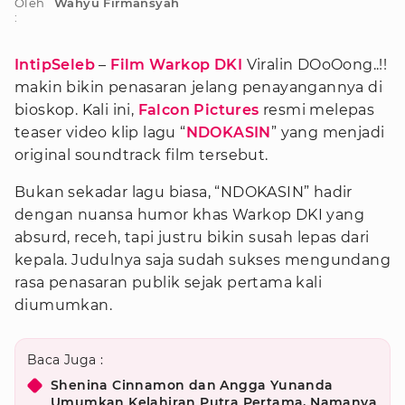
Oleh
Wahyu Firmansyah
:
IntipSeleb
–
Film Warkop DKI
Viralin DOoOong..!!
makin bikin penasaran jelang penayangannya di
bioskop. Kali ini,
Falcon Pictures
resmi melepas
teaser video klip lagu “
NDOKASIN
” yang menjadi
original soundtrack film tersebut.
Bukan sekadar lagu biasa, “NDOKASIN” hadir
dengan nuansa humor khas Warkop DKI yang
absurd, receh, tapi justru bikin susah lepas dari
kepala. Judulnya saja sudah sukses mengundang
rasa penasaran publik sejak pertama kali
diumumkan.
Baca Juga :
Shenina Cinnamon dan Angga Yunanda
Umumkan Kelahiran Putra Pertama, Namanya