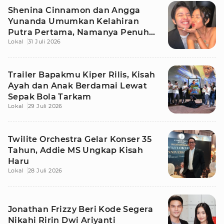
Shenina Cinnamon dan Angga
Yunanda Umumkan Kelahiran
Putra Pertama, Namanya Penuh
Lokal
31 Juli 2026
Makna
Trailer Bapakmu Kiper Rilis, Kisah
Ayah dan Anak Berdamai Lewat
Sepak Bola Tarkam
Lokal
29 Juli 2026
Twilite Orchestra Gelar Konser 35
Tahun, Addie MS Ungkap Kisah
Haru
Lokal
28 Juli 2026
Jonathan Frizzy Beri Kode Segera
Nikahi Ririn Dwi Ariyanti