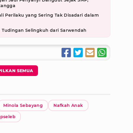
an Jadi Penyanyi Dangdut Sejak SMP,
etangga
li Perilaku yang Sering Tak Disadari dalam
 Tudingan Selingkuh dari Sarwendah
ILKAN SEMUA
Minola Sebayang
Nafkah Anak
ipseleb