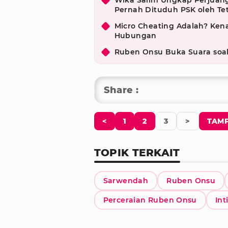
Wika Salim Ungkap Perjuang
Pernah Dituduh PSK oleh T
Micro Cheating Adalah? Kena
Hubungan
Ruben Onsu Buka Suara soal
Share :
<
1
2
3
>
TAMP
TOPIK TERKAIT
Sarwendah
Ruben Onsu
Perceraian Ruben Onsu
Int