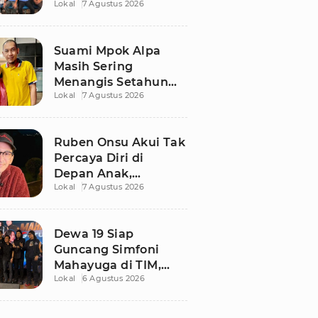
Lokal
7 Agustus 2026
Ngaku Keluar dari
Zona Nyaman
Suami Mpok Alpa
Masih Sering
Menangis Setahun
Lokal
7 Agustus 2026
Setelah Kepergian
Sang Istri
Ruben Onsu Akui Tak
Percaya Diri di
Depan Anak,
Lokal
7 Agustus 2026
Singgung Polemik
dengan Sarwendah
Dewa 19 Siap
Guncang Simfoni
Mahayuga di TIM,
Lokal
6 Agustus 2026
Bawakan Lagu
Langka