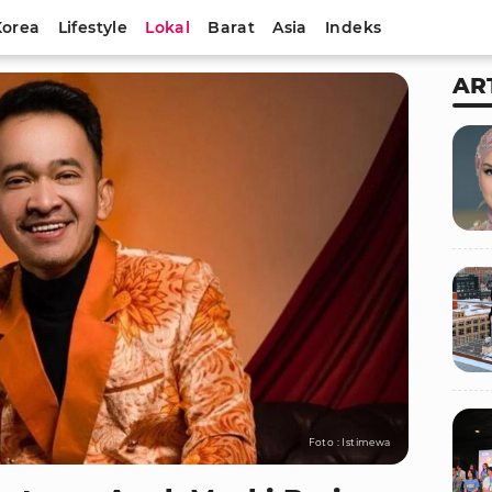
Korea
Lifestyle
Lokal
Barat
Asia
Indeks
AR
Foto : Istimewa