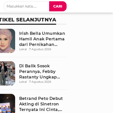
CARI
TIKEL SELANJUTNYA
Irish Bella Umumkan
Hamil Anak Pertama
dari Pernikahan
Lokal
7 Agustus 2026
dengan Haldy Sabri
Di Balik Sosok
Perannya, Febby
Rastanty Ungkap
Lokal
7 Agustus 2026
Luka Masa Kecil yang
Kelam
Betrand Peto Debut
Akting di Sinetron
Ternyata Ini Cinta,