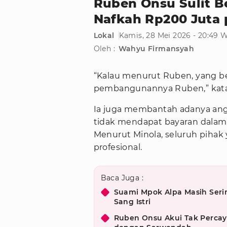
Ruben Onsu Sulit B
Nafkah Rp200 Juta 
Lokal
Kamis, 28 Mei 2026 - 20:49 
Oleh :
Wahyu Firmansyah
“Kalau menurut Ruben, yang b
pembangunannya Ruben,” kata
Ia juga membantah adanya an
tidak mendapat bayaran dala
Menurut Minola, seluruh pihak y
profesional.
Baca Juga :
Suami Mpok Alpa Masih Seri
Sang Istri
Ruben Onsu Akui Tak Percay