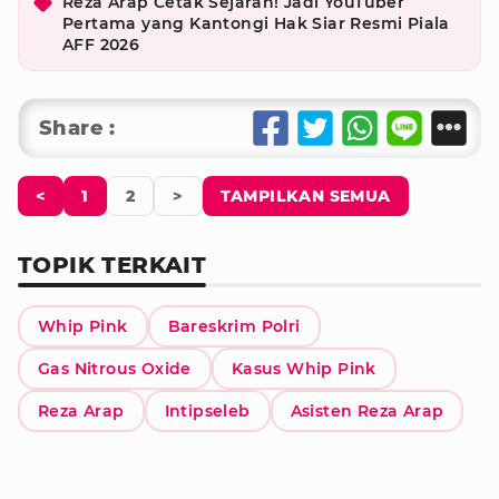
Reza Arap Cetak Sejarah! Jadi YouTuber
Pertama yang Kantongi Hak Siar Resmi Piala
AFF 2026
Share :
<
1
2
>
TAMPILKAN SEMUA
TOPIK TERKAIT
Whip Pink
Bareskrim Polri
Gas Nitrous Oxide
Kasus Whip Pink
Reza Arap
Intipseleb
Asisten Reza Arap