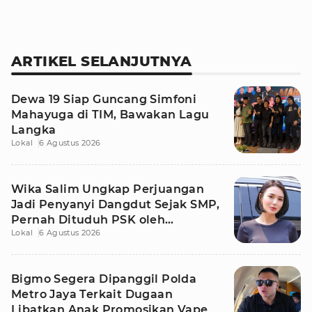
ARTIKEL SELANJUTNYA
Dewa 19 Siap Guncang Simfoni
Mahayuga di TIM, Bawakan Lagu
Langka
Lokal
6 Agustus 2026
Wika Salim Ungkap Perjuangan
Jadi Penyanyi Dangdut Sejak SMP,
Pernah Dituduh PSK oleh
Lokal
6 Agustus 2026
Tetangga
Bigmo Segera Dipanggil Polda
Metro Jaya Terkait Dugaan
Libatkan Anak Promosikan Vape