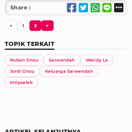
Share :
<
1
2
>
TOPIK TERKAIT
Ruben Onsu
Sarwendah
Wendy Lo
Jordi Onsu
Keluarga Sarwendah
Intipseleb
ARTIKEL SELANJUTNYA