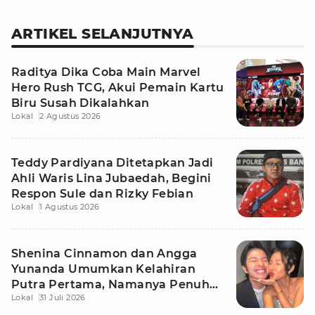
ARTIKEL SELANJUTNYA
Raditya Dika Coba Main Marvel
Hero Rush TCG, Akui Pemain Kartu
Biru Susah Dikalahkan
Lokal
2 Agustus 2026
Teddy Pardiyana Ditetapkan Jadi
Ahli Waris Lina Jubaedah, Begini
Respon Sule dan Rizky Febian
Lokal
1 Agustus 2026
Shenina Cinnamon dan Angga
Yunanda Umumkan Kelahiran
Putra Pertama, Namanya Penuh
Lokal
31 Juli 2026
Makna