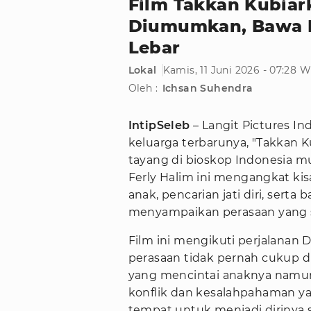
Film Takkan Kubia
Diumumkan, Bawa La
Lebar
Lokal
Kamis, 11 Juni 2026 - 07:28 
Oleh :
Ichsan Suhendra
IntipSeleb
– Langit Pictures I
keluarga terbarunya, "Takkan 
tayang di bioskop Indonesia mul
Ferly Halim ini mengangkat ki
anak, pencarian jati diri, ser
menyampaikan perasaan yang su
Film ini mengikuti perjalanan
perasaan tidak pernah cukup di
yang mencintai anaknya namun 
konflik dan kesalahpahaman 
tempat untuk menjadi dirinya 