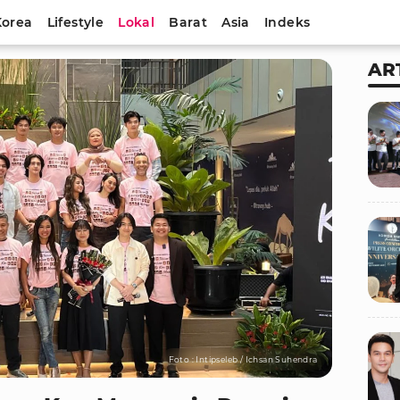
Korea
Lifestyle
Lokal
Barat
Asia
Indeks
AR
Foto : Intipseleb / Ichsan Suhendra