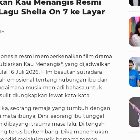
rkan Kau Menangis Resmi
gu Sheila On 7 ke Layar
WIB
ndonesia resmi memperkenalkan film drama
Kubiarkan Kau Menangis", yang dijadwalkan
ai 16 Juli 2026. Film besutan sutradara
sah emosional tentang hubungan ibu dan
ta bagaimana musik menjadi bahasa untuk
lit diungkapkan lewat kata-kata.
 Dika, seorang remaja yang tumbuh dengan
 mata ibunya, Dini, seorang ibu tunggal
dibayangi trauma masa lalu. Di tengah
yang terus berkembang, Dika menemukan
sendiri melalui musik bersama teman-