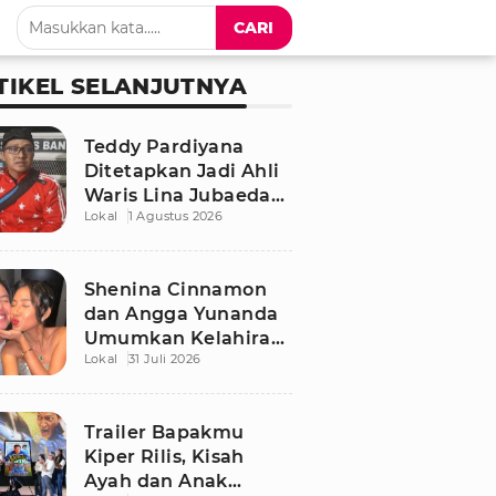
CARI
TIKEL SELANJUTNYA
Teddy Pardiyana
Ditetapkan Jadi Ahli
Waris Lina Jubaedah,
Lokal
1 Agustus 2026
Begini Respon Sule
dan Rizky Febian
Shenina Cinnamon
dan Angga Yunanda
Umumkan Kelahiran
Lokal
31 Juli 2026
Putra Pertama,
Namanya Penuh
Makna
Trailer Bapakmu
Kiper Rilis, Kisah
Ayah dan Anak