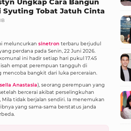
ustyn Ungkap Cara Bangun
 Syuting Tobat Jatuh Cinta
WIB
mi meluncurkan
sinetron
terbaru berjudul
yang perdana pada Senin, 22 Juni 2026.
munal ini hadir setiap hari pukul 17.45
kisah empat perempuan tangguh di
mencoba bangkit dari luka perceraian.
sella Anastasia
), seorang perempuan yang
etelah bercerai akibat perselingkuhan
, Mila tidak berjalan sendiri. Ia menemukan
ribnya yang sama-sama berstatus janda
rbeda.