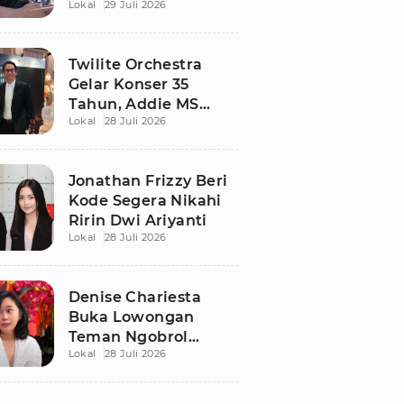
Lokal
29 Juli 2026
Berdamai Lewat
Sepak Bola Tarkam
Twilite Orchestra
Gelar Konser 35
Tahun, Addie MS
Lokal
28 Juli 2026
Ungkap Kisah Haru
Jonathan Frizzy Beri
Kode Segera Nikahi
Ririn Dwi Ariyanti
Lokal
28 Juli 2026
Denise Chariesta
Buka Lowongan
Teman Ngobrol
Lokal
28 Juli 2026
Bergaji Rp15 Juta, Ini
Syaratnya!