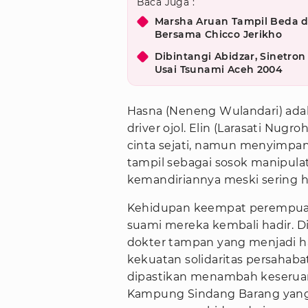
Baca Juga :
Marsha Aruan Tampil Beda d
Bersama Chicco Jerikho
Dibintangi Abidzar, Sinetro
Usai Tsunami Aceh 2004
Hasna (Neneng Wulandari) adal
driver ojol. Elin (Larasati Nug
cinta sejati, namun menyimpan
tampil sebagai sosok manipul
kemandiriannya meski sering ha
Kehidupan keempat perempuan 
suami mereka kembali hadir. Di
dokter tampan yang menjadi ha
kekuatan solidaritas persahaba
dipastikan menambah keseruan 
Kampung Sindang Barang yang 