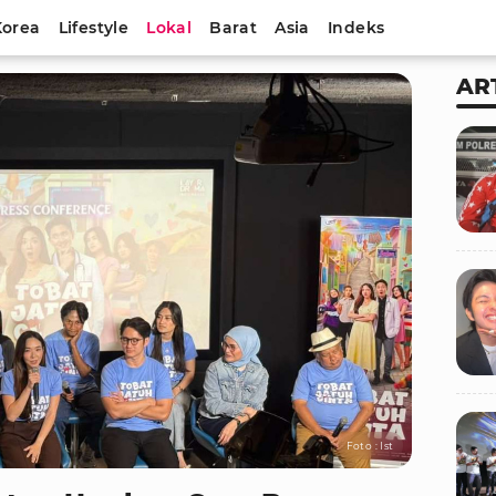
Korea
Lifestyle
Lokal
Barat
Asia
Indeks
AR
Foto : Ist