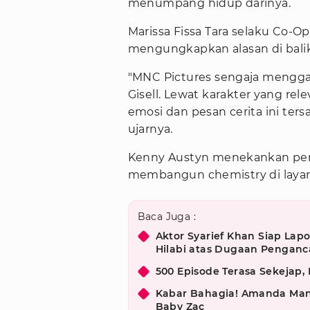
menumpang hidup darinya.
Marissa Fissa Tara selaku Co-O
mengungkapkan alasan di bali
"MNC Pictures sengaja mengga
Gisell. Lewat karakter yang rele
emosi dan pesan cerita ini ter
ujarnya.
Kenny Austyn menekankan pen
membangun chemistry di layar
Baca Juga :
Aktor Syarief Khan Siap La
Hilabi atas Dugaan Pengan
500 Episode Terasa Sekejap
Kabar Bahagia! Amanda Man
Baby Zac