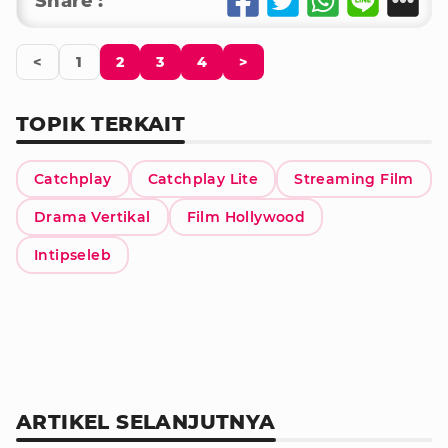
Share :
<
1
2
3
4
>
TOPIK TERKAIT
Catchplay
Catchplay Lite
Streaming Film
Drama Vertikal
Film Hollywood
Intipseleb
ARTIKEL SELANJUTNYA