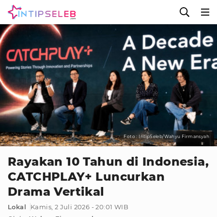
Foto : IntipSeleb/Wahyu Firmansyah
Rayakan 10 Tahun di Indonesia,
CATCHPLAY+ Luncurkan
Drama Vertikal
Lokal
Kamis, 2 Juli 2026 - 20:01 WIB