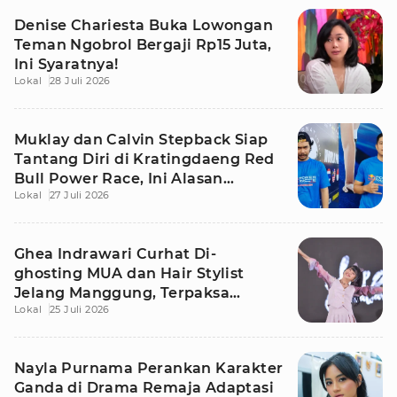
Denise Chariesta Buka Lowongan
Teman Ngobrol Bergaji Rp15 Juta,
Ini Syaratnya!
Lokal
28 Juli 2026
Muklay dan Calvin Stepback Siap
Tantang Diri di Kratingdaeng Red
Bull Power Race, Ini Alasan
Lokal
27 Juli 2026
Mereka!
Ghea Indrawari Curhat Di-
ghosting MUA dan Hair Stylist
Jelang Manggung, Terpaksa
Lokal
25 Juli 2026
Dandan Sendiri
Nayla Purnama Perankan Karakter
Ganda di Drama Remaja Adaptasi