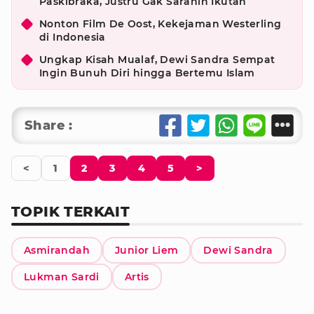
Paskibraka, Justru Gak Saranin Ikutan
Nonton Film De Oost, Kekejaman Westerling
di Indonesia
Ungkap Kisah Mualaf, Dewi Sandra Sempat
Ingin Bunuh Diri hingga Bertemu Islam
Share :
<
1
2
3
4
5
>
TOPIK TERKAIT
Asmirandah
Junior Liem
Dewi Sandra
Lukman Sardi
Artis