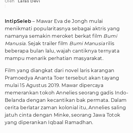
Oleh
Laras Devi
:
IntipSeleb
– Mawar Eva de Jongh mulai
menikmati popularitasnya sebagai aktris yang
namanya semakin meroket berkat film
Bumi
Manusia
. Sejak trailer film
Bumi Manusia
rilis
beberapa bulan lalu, wajah cantiknya ternyata
mampu menarik perhatian masyarakat.
Film yang diangkat dari novel laris karangan
Pramoedya Ananta Toer tersebut akan tayang
mulai 15 Agustus 2019. Mawar dipercaya
memerankan tokoh Annelies seorang gadis Indo-
Belanda dengan kecantikan bak permata. Dalam
cerita berlatar zaman kolonial itu, Annelies saling
jatuh cinta dengan Minke, seorang Jawa Totok
yang diperankan Iqbaal Ramadhan.