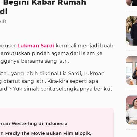
, Begini Kabar Rumah
di
WIB
roduser
Lukman Sardi
kembali menjadi buah
a memutuskan pindah agama dari Islam ke
ngganya bersama sang istri.
atau yang lebih dikenal Lia Sardi, Lukman
anut sang istri. Kira-kira seperti apa
di? Yuk simak cerita selengkapnya berikut
man Westerling di Indonesia
 Fredly The Movie Bukan Film Biopik,