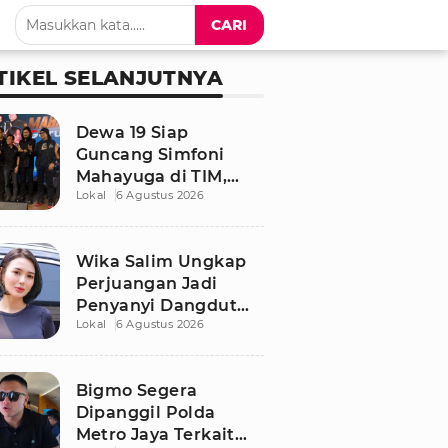
CARI
TIKEL SELANJUTNYA
Dewa 19 Siap
Guncang Simfoni
Mahayuga di TIM,
Lokal
6 Agustus 2026
Bawakan Lagu
Langka
Wika Salim Ungkap
Perjuangan Jadi
Penyanyi Dangdut
Lokal
6 Agustus 2026
Sejak SMP, Pernah
Dituduh PSK oleh
Tetangga
Bigmo Segera
Dipanggil Polda
Metro Jaya Terkait