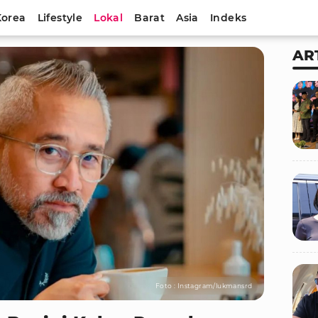
Korea
Lifestyle
Lokal
Barat
Asia
Indeks
AR
Foto : Instagram/lukmansrd