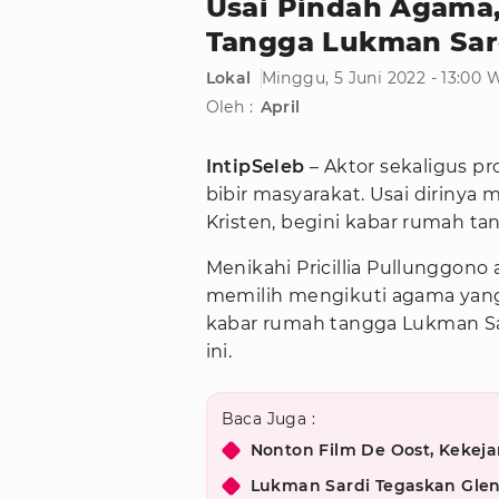
Usai Pindah Agama
Tangga Lukman Sar
Lokal
Minggu, 5 Juni 2022 - 13:00 
Oleh :
April
IntipSeleb
– Aktor sekaligus p
bibir masyarakat. Usai diriny
Kristen, begini kabar rumah ta
Menikahi Pricillia Pullunggono 
memilih mengikuti agama yang di
kabar rumah tangga Lukman Sar
ini.
Baca Juga :
Nonton Film De Oost, Kekeja
Lukman Sardi Tegaskan Glenn