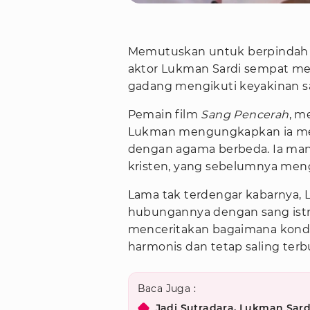
Memutuskan untuk berpindah ag
aktor Lukman Sardi sempat men
gadang mengikuti keyakinan san
Pemain film
Sang Pencerah
, m
Lukman mengungkapkan ia me
dengan agama berbeda. Ia ma
kristen, yang sebelumnya men
Lama tak terdengar kabarnya,
hubungannya dengan sang istr
menceritakan bagaimana kondi
harmonis dan tetap saling terb
Baca Juga :
Jadi Sutradara, Lukman Sar