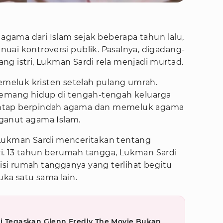
ama dari Islam sejak beberapa tahun lalu,
uai kontroversi publik. Pasalnya, digadang-
g istri, Lukman Sardi rela menjadi murtad.
emeluk kristen setelah pulang umrah.
mang hidup di tengah-tengah keluarga
ntap berpindah agama dan memeluk agama
ganut agama Islam.
 Lukman Sardi menceritakan tentang
i. 13 tahun berumah tangga, Lukman Sardi
si rumah tangganya yang terlihat begitu
uka satu sama lain.
di Tegaskan Glenn Fredly The Movie Bukan