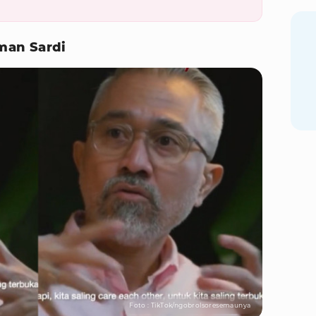
man Sardi
Foto : TikTok/ngobrolsoresemaunya