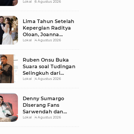
Lokal
6 Agustus 2026
Dugaan Libatkan
Anak Promosikan
Vape
Lima Tahun Setelah
Kepergian Raditya
Oloan, Joanna
Lokal
4 Agustus 2026
Alexandra Kembali
Menemukan Cinta
Ruben Onsu Buka
Suara soal Tudingan
Selingkuh dari
Lokal
4 Agustus 2026
Sarwendah
Denny Sumargo
Diserang Fans
Sarwendah dan
Lokal
4 Agustus 2026
Ruben Onsu Usai
Podcast Viral, Begini
Reaksinya