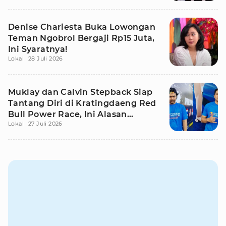
Denise Chariesta Buka Lowongan
Teman Ngobrol Bergaji Rp15 Juta,
Ini Syaratnya!
Lokal
28 Juli 2026
Muklay dan Calvin Stepback Siap
Tantang Diri di Kratingdaeng Red
Bull Power Race, Ini Alasan
Lokal
27 Juli 2026
Mereka!