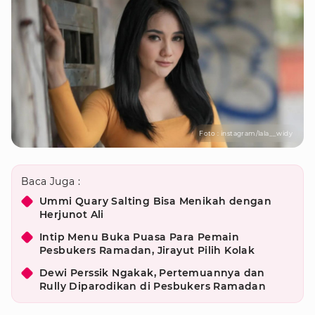
Foto : instagram/lala__widy
Baca Juga :
Ummi Quary Salting Bisa Menikah dengan
Herjunot Ali
Intip Menu Buka Puasa Para Pemain
Pesbukers Ramadan, Jirayut Pilih Kolak
Dewi Perssik Ngakak, Pertemuannya dan
Rully Diparodikan di Pesbukers Ramadan