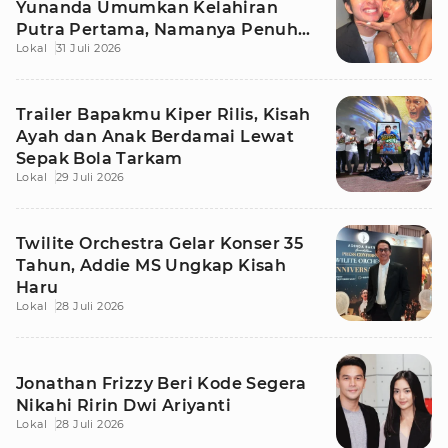
Yunanda Umumkan Kelahiran
Putra Pertama, Namanya Penuh
Lokal
31 Juli 2026
Makna
Trailer Bapakmu Kiper Rilis, Kisah
Ayah dan Anak Berdamai Lewat
Sepak Bola Tarkam
Lokal
29 Juli 2026
Twilite Orchestra Gelar Konser 35
Tahun, Addie MS Ungkap Kisah
Haru
Lokal
28 Juli 2026
Jonathan Frizzy Beri Kode Segera
Nikahi Ririn Dwi Ariyanti
Lokal
28 Juli 2026