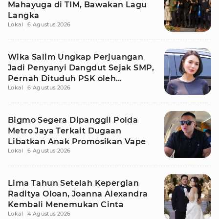
Mahayuga di TIM, Bawakan Lagu
Langka
Lokal
6 Agustus 2026
Wika Salim Ungkap Perjuangan
Jadi Penyanyi Dangdut Sejak SMP,
Pernah Dituduh PSK oleh
Lokal
6 Agustus 2026
Tetangga
Bigmo Segera Dipanggil Polda
Metro Jaya Terkait Dugaan
Libatkan Anak Promosikan Vape
Lokal
6 Agustus 2026
Lima Tahun Setelah Kepergian
Raditya Oloan, Joanna Alexandra
Kembali Menemukan Cinta
Lokal
4 Agustus 2026