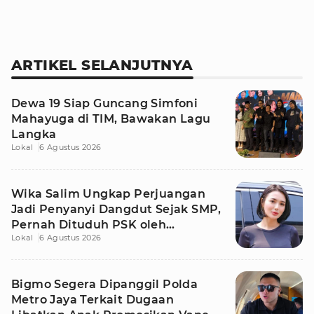
ARTIKEL SELANJUTNYA
Dewa 19 Siap Guncang Simfoni
Mahayuga di TIM, Bawakan Lagu
Langka
Lokal
6 Agustus 2026
Wika Salim Ungkap Perjuangan
Jadi Penyanyi Dangdut Sejak SMP,
Pernah Dituduh PSK oleh
Lokal
6 Agustus 2026
Tetangga
Bigmo Segera Dipanggil Polda
Metro Jaya Terkait Dugaan