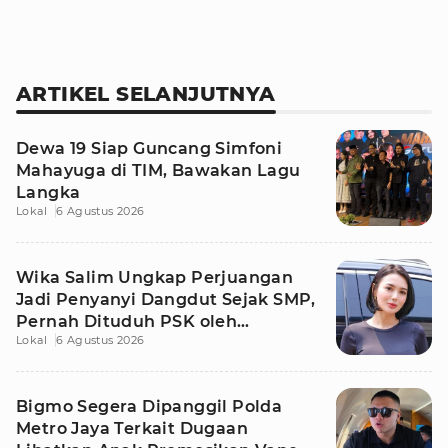
ARTIKEL SELANJUTNYA
Dewa 19 Siap Guncang Simfoni
Mahayuga di TIM, Bawakan Lagu
Langka
Lokal
6 Agustus 2026
Wika Salim Ungkap Perjuangan
Jadi Penyanyi Dangdut Sejak SMP,
Pernah Dituduh PSK oleh
Lokal
6 Agustus 2026
Tetangga
Bigmo Segera Dipanggil Polda
Metro Jaya Terkait Dugaan