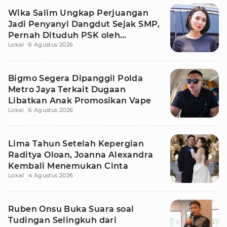
Wika Salim Ungkap Perjuangan
Jadi Penyanyi Dangdut Sejak SMP,
Pernah Dituduh PSK oleh
Lokal
6 Agustus 2026
Tetangga
Bigmo Segera Dipanggil Polda
Metro Jaya Terkait Dugaan
Libatkan Anak Promosikan Vape
Lokal
6 Agustus 2026
Lima Tahun Setelah Kepergian
Raditya Oloan, Joanna Alexandra
Kembali Menemukan Cinta
Lokal
4 Agustus 2026
Ruben Onsu Buka Suara soal
Tudingan Selingkuh dari