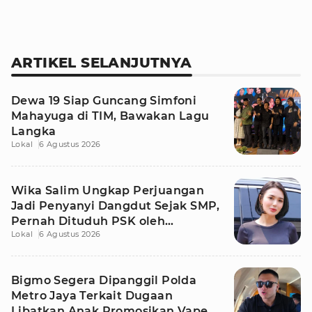
ARTIKEL SELANJUTNYA
Dewa 19 Siap Guncang Simfoni
Mahayuga di TIM, Bawakan Lagu
Langka
Lokal
6 Agustus 2026
Wika Salim Ungkap Perjuangan
Jadi Penyanyi Dangdut Sejak SMP,
Pernah Dituduh PSK oleh
Lokal
6 Agustus 2026
Tetangga
Bigmo Segera Dipanggil Polda
Metro Jaya Terkait Dugaan
Libatkan Anak Promosikan Vape