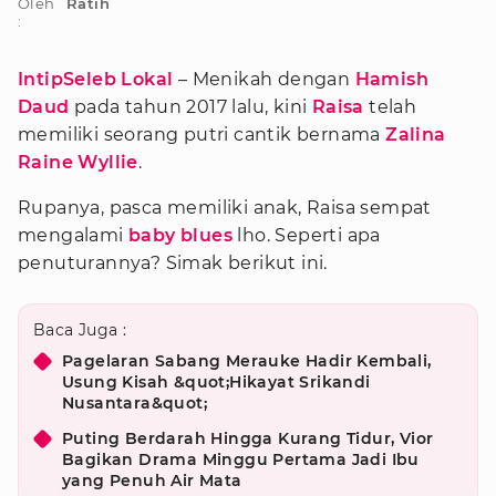
Oleh
Ratih
:
IntipSeleb Lokal
– Menikah dengan
Hamish
Daud
pada tahun 2017 lalu, kini
Raisa
telah
memiliki seorang putri cantik bernama
Zalina
Raine Wyllie
.
Rupanya, pasca memiliki anak, Raisa sempat
mengalami
baby blues
lho. Seperti apa
penuturannya? Simak berikut ini.
Baca Juga :
Pagelaran Sabang Merauke Hadir Kembali,
Usung Kisah &quot;Hikayat Srikandi
Nusantara&quot;
Puting Berdarah Hingga Kurang Tidur, Vior
Bagikan Drama Minggu Pertama Jadi Ibu
yang Penuh Air Mata