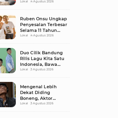
Lokal
4 Agustus 2026
Ruben Onsu Usai
Podcast Viral, Begini
Reaksinya
Ruben Onsu Ungkap
Penyesalan Terbesar
Selama 11 Tahun
Lokal
4 Agustus 2026
Nikahi Sarwendah
Duo Cilik Bandung
Rilis Lagu Kita Satu
Indonesia, Bawa
Lokal
3 Agustus 2026
Pesan Persatuan
Jelang HUT RI ke-81
Mengenal Lebih
Dekat Diding
Boneng, Aktor
Lokal
3 Agustus 2026
Legendaris yang
Hidup Sederhana
Sebelum Wafat