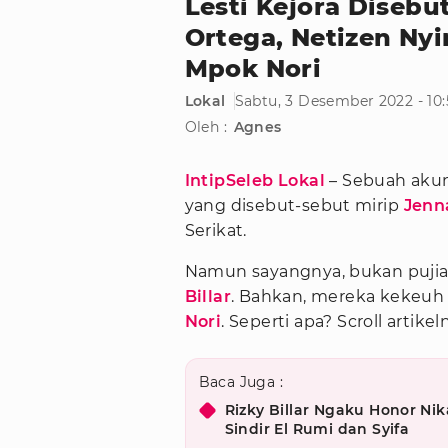
Lesti Kejora Disebu
Ortega, Netizen Nyi
Mpok Nori
Lokal
Sabtu, 3 Desember 2022 - 10
Oleh :
Agnes
IntipSeleb Lokal
– Sebuah aku
yang disebut-sebut mirip
Jenn
Serikat.
Namun sayangnya, bukan pujian
Billar
. Bahkan, mereka kekeuh 
Nori
. Seperti apa? Scroll artikel
Baca Juga :
Rizky Billar Ngaku Honor Ni
Sindir El Rumi dan Syifa