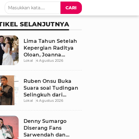
CARI
TIKEL SELANJUTNYA
Lima Tahun Setelah
Kepergian Raditya
Oloan, Joanna
Lokal
4 Agustus 2026
Alexandra Kembali
Menemukan Cinta
Ruben Onsu Buka
Suara soal Tudingan
Selingkuh dari
Lokal
4 Agustus 2026
Sarwendah
Denny Sumargo
Diserang Fans
Sarwendah dan