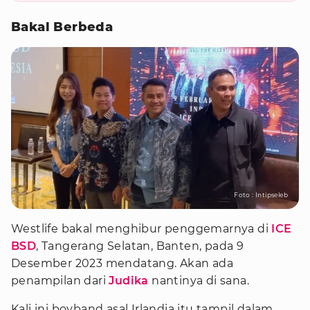
Bakal Berbeda
Foto : Intipseleb
Westlife bakal menghibur penggemarnya di
ICE
BSD
, Tangerang Selatan, Banten, pada 9
Desember 2023 mendatang. Akan ada
penampilan dari
Judika
nantinya di sana.
Kali ini boyband asal Irlandia itu tampil dalam