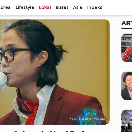
Korea
Lifestyle
Lokal
Barat
Asia
Indeks
AR
Foto : Instagram/@dikta