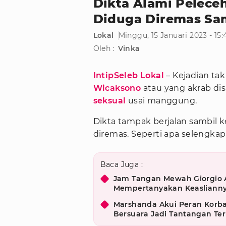
Dikta Alami Peleceh
Diduga Diremas Sa
Lokal
Minggu, 15 Januari 2023 - 15
Oleh :
Vinka
IntipSeleb Lokal
– Kejadian t
Wicaksono
atau yang akrab di
seksual
usai manggung.
Dikta tampak berjalan sambil ke
diremas. Seperti apa selengka
Baca Juga :
Jam Tangan Mewah Giorgio A
Mempertanyakan Keasliann
Marshanda Akui Peran Korba
Bersuara Jadi Tantangan Ter