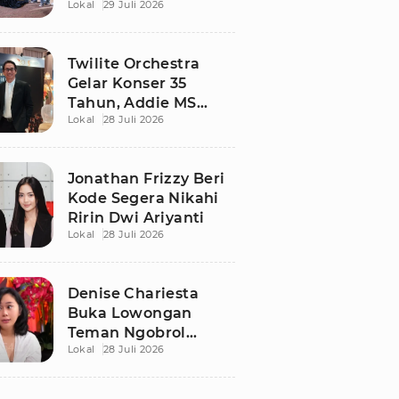
Lokal
29 Juli 2026
Berdamai Lewat
Sepak Bola Tarkam
Twilite Orchestra
Gelar Konser 35
Tahun, Addie MS
Lokal
28 Juli 2026
Ungkap Kisah Haru
Jonathan Frizzy Beri
Kode Segera Nikahi
Ririn Dwi Ariyanti
Lokal
28 Juli 2026
Denise Chariesta
Buka Lowongan
Teman Ngobrol
Lokal
28 Juli 2026
Bergaji Rp15 Juta, Ini
Syaratnya!