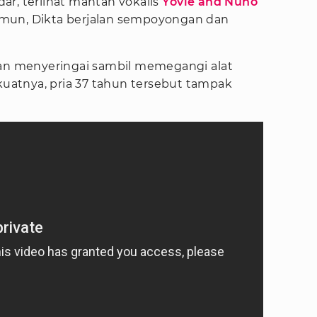
ar, terlihat mantan vokalis
Yovie and Nuno
mun, Dikta berjalan sempoyongan dan
 menyeringai sambil memegangi alat
 kuatnya, pria 37 tahun tersebut tampak