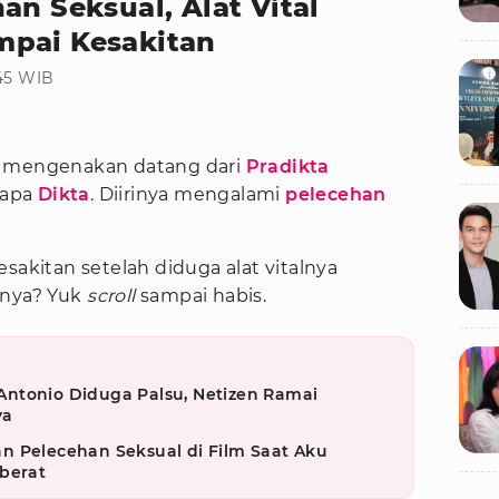
an Seksual, Alat Vital
mpai Kesakitan
:45 WIB
ak mengenakan datang dari
Pradikta
sapa
Dikta
. Diirinya mengalami
pelecehan
sakitan setelah diduga alat vitalnya
pnya? Yuk
scroll
sampai habis.
ntonio Diduga Palsu, Netizen Ramai
ya
n Pelecehan Seksual di Film Saat Aku
berat