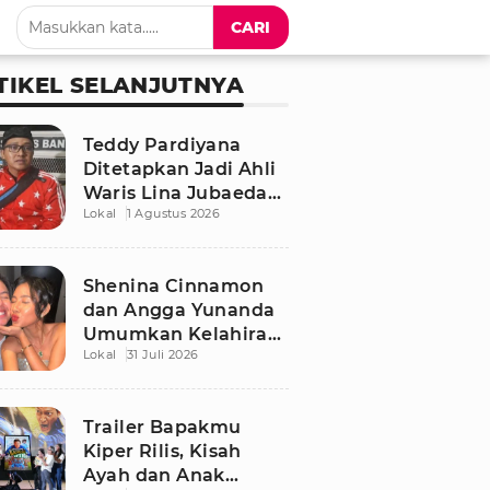
CARI
TIKEL SELANJUTNYA
Teddy Pardiyana
Ditetapkan Jadi Ahli
Waris Lina Jubaedah,
Lokal
1 Agustus 2026
Begini Respon Sule
dan Rizky Febian
Shenina Cinnamon
dan Angga Yunanda
Umumkan Kelahiran
Lokal
31 Juli 2026
Putra Pertama,
Namanya Penuh
Makna
Trailer Bapakmu
Kiper Rilis, Kisah
Ayah dan Anak