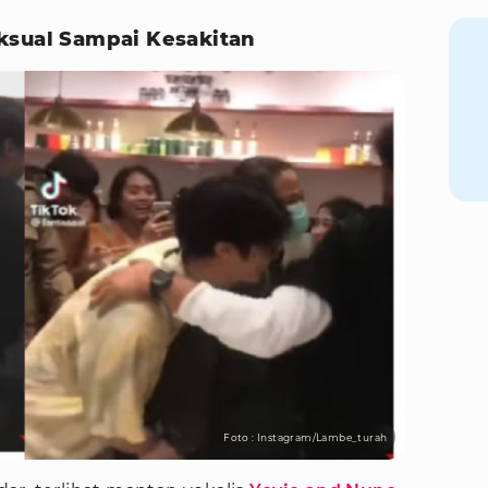
ksual Sampai Kesakitan
Foto : Instagram/Lambe_turah