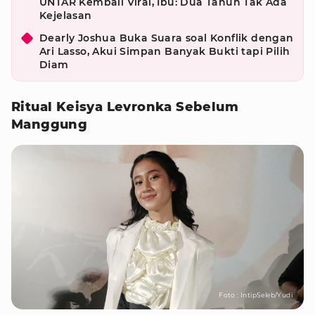
UNTAR Kembali Viral, Ibu: Dua Tahun Tak Ada
Kejelasan
Dearly Joshua Buka Suara soal Konflik dengan
Ari Lasso, Akui Simpan Banyak Bukti tapi Pilih
Diam
Ritual Keisya Levronka Sebelum
Manggung
Foto : IntipSeleb/Yudi