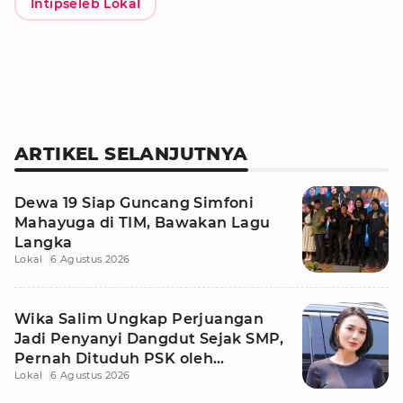
Intipseleb Lokal
ARTIKEL SELANJUTNYA
Dewa 19 Siap Guncang Simfoni
Mahayuga di TIM, Bawakan Lagu
Langka
Lokal
6 Agustus 2026
Wika Salim Ungkap Perjuangan
Jadi Penyanyi Dangdut Sejak SMP,
Pernah Dituduh PSK oleh
Lokal
6 Agustus 2026
Tetangga