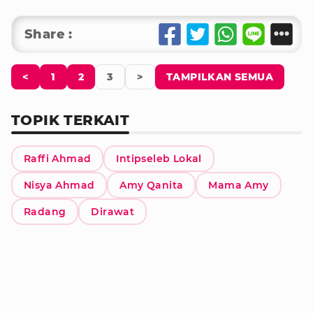
Share :
<
1
2
3
>
TAMPILKAN SEMUA
TOPIK TERKAIT
Raffi Ahmad
Intipseleb Lokal
Nisya Ahmad
Amy Qanita
Mama Amy
Radang
Dirawat