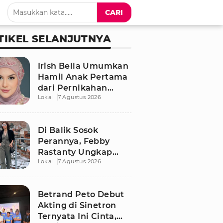
CARI
TIKEL SELANJUTNYA
Irish Bella Umumkan
Hamil Anak Pertama
dari Pernikahan
Lokal
7 Agustus 2026
dengan Haldy Sabri
Di Balik Sosok
Perannya, Febby
Rastanty Ungkap
Lokal
7 Agustus 2026
Luka Masa Kecil yang
Kelam
Betrand Peto Debut
Akting di Sinetron
Ternyata Ini Cinta,