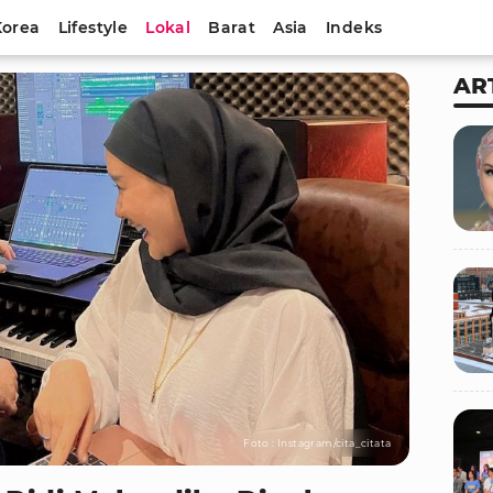
Korea
Lifestyle
Lokal
Barat
Asia
Indeks
AR
Foto : Instagram/cita_citata