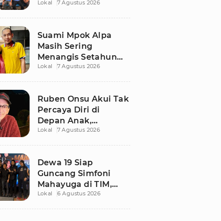
Lokal
7 Agustus 2026
Ngaku Keluar dari
Zona Nyaman
Suami Mpok Alpa
Masih Sering
Menangis Setahun
Lokal
7 Agustus 2026
Setelah Kepergian
Sang Istri
Ruben Onsu Akui Tak
Percaya Diri di
Depan Anak,
Lokal
7 Agustus 2026
Singgung Polemik
dengan Sarwendah
Dewa 19 Siap
Guncang Simfoni
Mahayuga di TIM,
Lokal
6 Agustus 2026
Bawakan Lagu
Langka