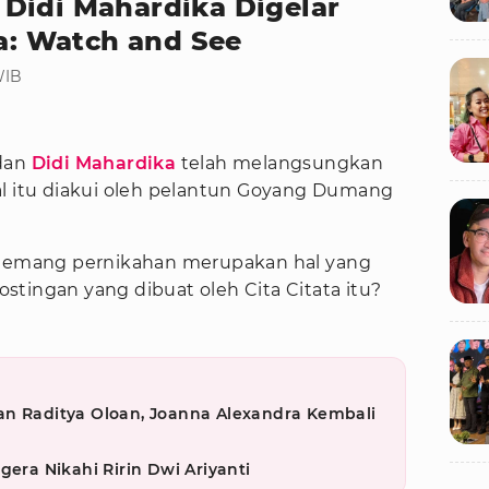
Didi Mahardika Digelar
ta: Watch and See
WIB
dan
Didi Mahardika
telah melangsungkan
al itu diakui oleh pelantun Goyang Dumang
a memang pernikahan merupakan hal yang
tingan yang dibuat oleh Cita Citata itu?
an Raditya Oloan, Joanna Alexandra Kembali
gera Nikahi Ririn Dwi Ariyanti