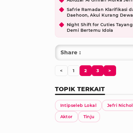
Abidzar Al Ghifari Murka Jef
Safrie Ramadan Klarifikasi 
Daehoon, Akui Kurang Dewa
Night Shift for Cuties Tayang
Demi Bertemu Idola
Share :
<
1
2
3
>
TOPIK TERKAIT
Intipseleb Lokal
Jefri Nichol
Aktor
Tinju