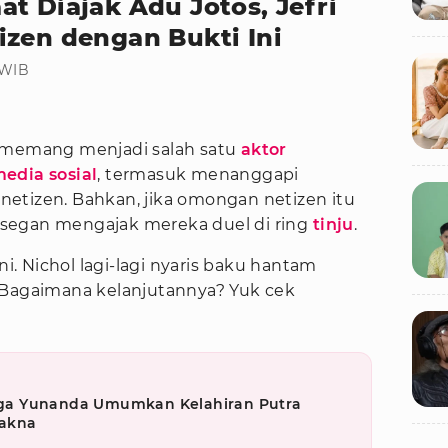
t Diajak Adu Jotos, Jefri
izen dengan Bukti Ini
 WIB
memang menjadi salah satu
aktor
edia sosial
, termasuk menanggapi
etizen. Bahkan, jika omongan netizen itu
ak segan mengajak mereka duel di ring
tinju
.
ni. Nichol lagi-lagi nyaris baku hantam
 Bagaimana kelanjutannya? Yuk cek
ga Yunanda Umumkan Kelahiran Putra
akna