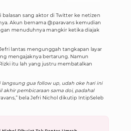
Foto : twitter.com/jefrinichol
i balasan sang aktor di Twitter ke netizen
nya. Akun bernama @paravans kemudian
engan menuduhnya mangkir ketika diajak
Jefri lantas mengunggah tangkapan layar
yang mengajaknya bertarung. Namun
izki itu lah yang justru membatalkan
langsung gua follow up, udah oke hari ini
asil akhir pembicaraan sama doi, padahal
vans,” bela Jefri Nichol dikutip IntipSeleb