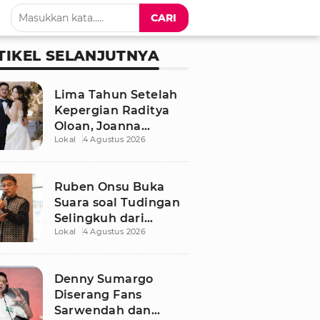
CARI
TIKEL SELANJUTNYA
Lima Tahun Setelah
Kepergian Raditya
Oloan, Joanna
Lokal
4 Agustus 2026
Alexandra Kembali
Menemukan Cinta
Ruben Onsu Buka
Suara soal Tudingan
Selingkuh dari
Lokal
4 Agustus 2026
Sarwendah
Denny Sumargo
Diserang Fans
Sarwendah dan