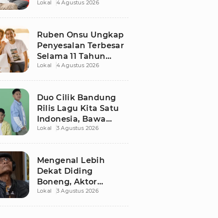
Lokal
4 Agustus 2026
Ruben Onsu Usai
Podcast Viral, Begini
Reaksinya
Ruben Onsu Ungkap
Penyesalan Terbesar
Selama 11 Tahun
Lokal
4 Agustus 2026
Nikahi Sarwendah
Duo Cilik Bandung
Rilis Lagu Kita Satu
Indonesia, Bawa
Lokal
3 Agustus 2026
Pesan Persatuan
Jelang HUT RI ke-81
Mengenal Lebih
Dekat Diding
Boneng, Aktor
Lokal
3 Agustus 2026
Legendaris yang
Hidup Sederhana
Sebelum Wafat