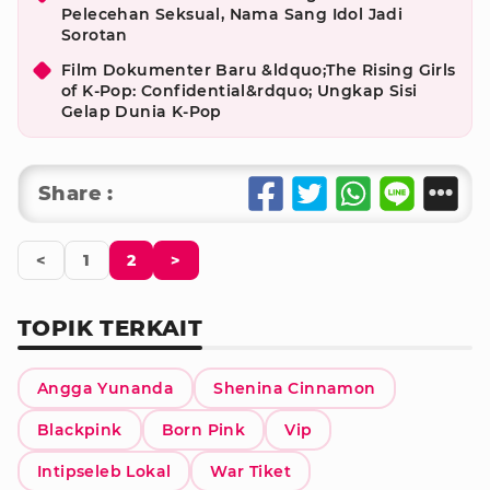
Pelecehan Seksual, Nama Sang Idol Jadi
Sorotan
Film Dokumenter Baru &ldquo;The Rising Girls
of K-Pop: Confidential&rdquo; Ungkap Sisi
Gelap Dunia K-Pop
Share :
<
1
2
>
TOPIK TERKAIT
Angga Yunanda
Shenina Cinnamon
Blackpink
Born Pink
Vip
Intipseleb Lokal
War Tiket