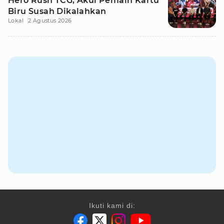
Hero Rush TCG, Akui Pemain Kartu
Biru Susah Dikalahkan
Lokal
2 Agustus 2026
Ikuti kami di: