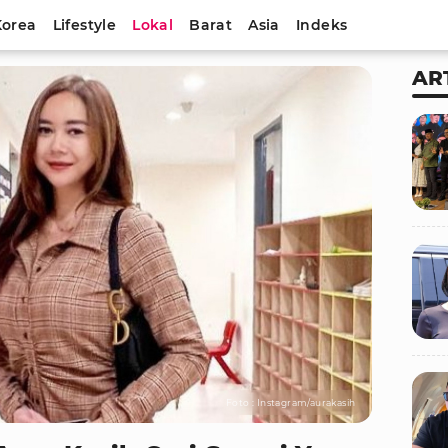
Korea
Lifestyle
Lokal
Barat
Asia
Indeks
AR
Foto : Instagram/aurakasih