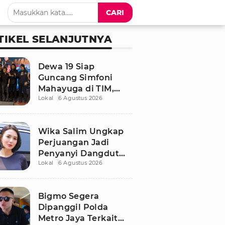
CARI
TIKEL SELANJUTNYA
Dewa 19 Siap
Guncang Simfoni
Mahayuga di TIM,
Lokal
6 Agustus 2026
Bawakan Lagu
Langka
Wika Salim Ungkap
Perjuangan Jadi
Penyanyi Dangdut
Lokal
6 Agustus 2026
Sejak SMP, Pernah
Dituduh PSK oleh
Tetangga
Bigmo Segera
Dipanggil Polda
Metro Jaya Terkait