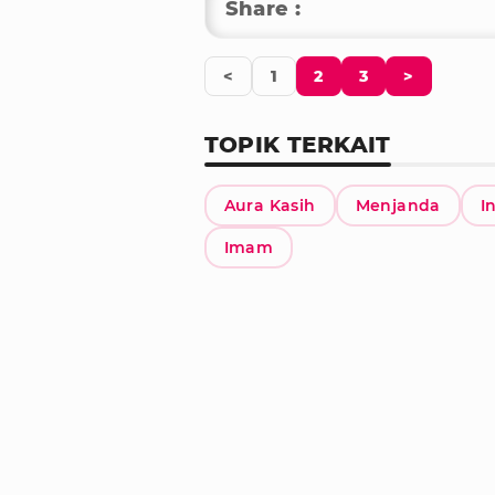
Share :
<
1
2
3
>
TOPIK TERKAIT
Aura Kasih
Menjanda
I
Imam