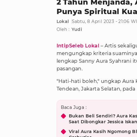
2 Tahun Menjanda, 
Punya Spiritual Kua
Lokal
Sabtu, 8 April 2023 - 21:06 W
Oleh :
Yudi
IntipSeleb Lokal
– Artis sekali
mengungkap kriteria suaminya
lengkap Sanny Aura Syahrani i
pasangan.
"Hati-hati boleh," ungkap Aur
Tendean, Jakarta Selatan, pada 
Baca Juga :
Bukan Beli Sendiri? Aura K
Saat Dibongkar Jessica Iska
Viral Aura Kasih Ngomong B