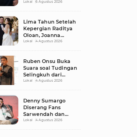
Lokal
6 Agustus 2026
Dugaan Libatkan
Anak Promosikan
Vape
Lima Tahun Setelah
Kepergian Raditya
Oloan, Joanna
Lokal
4 Agustus 2026
Alexandra Kembali
Menemukan Cinta
Ruben Onsu Buka
Suara soal Tudingan
Selingkuh dari
Lokal
4 Agustus 2026
Sarwendah
Denny Sumargo
Diserang Fans
Sarwendah dan
Lokal
4 Agustus 2026
Ruben Onsu Usai
Podcast Viral, Begini
Reaksinya