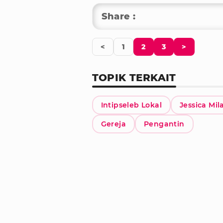
Share :
<
1
2
3
>
TOPIK TERKAIT
Intipseleb Lokal
Jessica Mil
Gereja
Pengantin