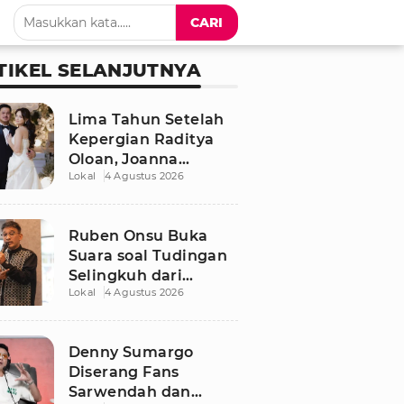
CARI
TIKEL SELANJUTNYA
Lima Tahun Setelah
Kepergian Raditya
Oloan, Joanna
Lokal
4 Agustus 2026
Alexandra Kembali
Menemukan Cinta
Ruben Onsu Buka
Suara soal Tudingan
Selingkuh dari
Lokal
4 Agustus 2026
Sarwendah
Denny Sumargo
Diserang Fans
Sarwendah dan