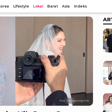
Korea
Lifestyle
Lokal
Barat
Asia
Indeks
AR
Foto : Instagram/jscmila