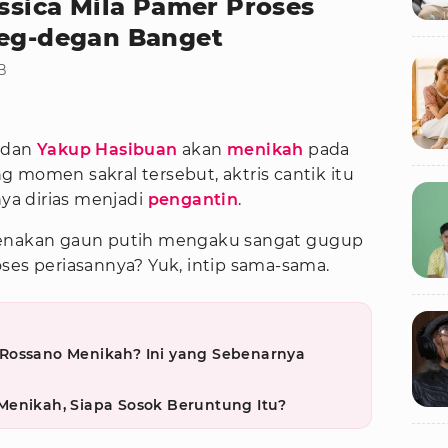
essica Mila Pamer Proses
Deg-degan Banget
B
dan
Yakup Hasibuan
akan
menikah
pada
ang momen sakral tersebut, aktris cantik itu
a dirias menjadi
pengantin
.
genakan gaun putih mengaku sangat gugup
ses periasannya? Yuk, intip sama-sama.
Rossano Menikah? Ini yang Sebenarnya
Menikah, Siapa Sosok Beruntung Itu?