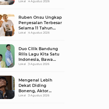
Lokal
4 Agustus 2026
Ruben Onsu Usai
Podcast Viral, Begini
Reaksinya
Ruben Onsu Ungkap
Penyesalan Terbesar
Selama 11 Tahun
Lokal
4 Agustus 2026
Nikahi Sarwendah
Duo Cilik Bandung
Rilis Lagu Kita Satu
Indonesia, Bawa
Lokal
3 Agustus 2026
Pesan Persatuan
Jelang HUT RI ke-81
Mengenal Lebih
Dekat Diding
Boneng, Aktor
Lokal
3 Agustus 2026
Legendaris yang
Hidup Sederhana
Sebelum Wafat