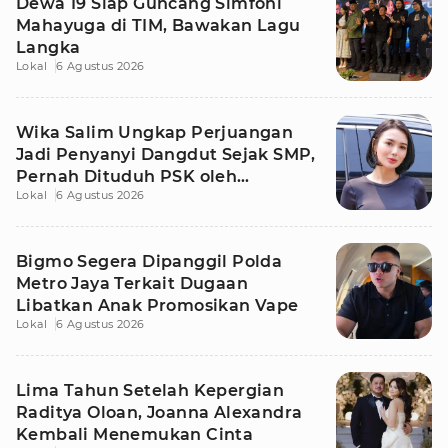
Dewa 19 Siap Guncang Simfoni
Mahayuga di TIM, Bawakan Lagu
Langka
Lokal
6 Agustus 2026
Wika Salim Ungkap Perjuangan
Jadi Penyanyi Dangdut Sejak SMP,
Pernah Dituduh PSK oleh
Lokal
6 Agustus 2026
Tetangga
Bigmo Segera Dipanggil Polda
Metro Jaya Terkait Dugaan
Libatkan Anak Promosikan Vape
Lokal
6 Agustus 2026
Lima Tahun Setelah Kepergian
Raditya Oloan, Joanna Alexandra
Kembali Menemukan Cinta