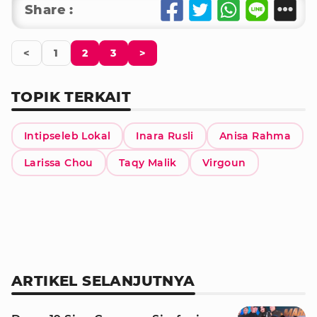
Share :
<
1
2
3
>
TOPIK TERKAIT
Intipseleb Lokal
Inara Rusli
Anisa Rahma
Larissa Chou
Taqy Malik
Virgoun
ARTIKEL SELANJUTNYA