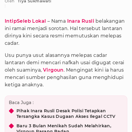
Oleh
Tiya Sukmawati
:
IntipSeleb Lokal
– Nama
Inara Rusli
belakangan
ini ramai menjadi sorotan. Hal tersebut lantaran
dirinya kini secara resmi memutuskan melepas
cadar.
Usu punya usut alasannya melepas cadar
lantaran demi mencari nafkah usai digugat cerai
oleh suaminya,
Virgoun
. Mengingat kini ia harus
mencari sumber penghasilan guna menghidupi
ketiga anaknya.
Baca Juga :
Pihak Inara Rusli Desak Polisi Tetapkan
Tersangka Kasus Dugaan Akses Ilegal CCTV
Baru 3 Bulan Menikah Sudah Melahirkan,
Virgoun Pasang Badan