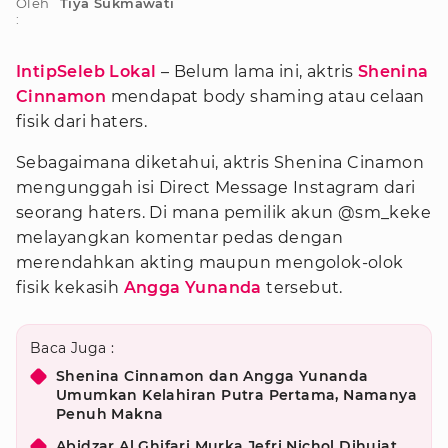
Oleh
Tiya Sukmawati
:
IntipSeleb Lokal
– Belum lama ini, aktris
Shenina
Cinnamon
mendapat body shaming atau celaan
fisik dari haters.
Sebagaimana diketahui, aktris Shenina Cinamon
mengunggah isi Direct Message Instagram dari
seorang haters. Di mana pemilik akun @sm_keke
melayangkan komentar pedas dengan
merendahkan akting maupun mengolok-olok
fisik kekasih
Angga Yunanda
tersebut.
Baca Juga :
Shenina Cinnamon dan Angga Yunanda
Umumkan Kelahiran Putra Pertama, Namanya
Penuh Makna
Abidzar Al Ghifari Murka Jefri Nichol Dihujat