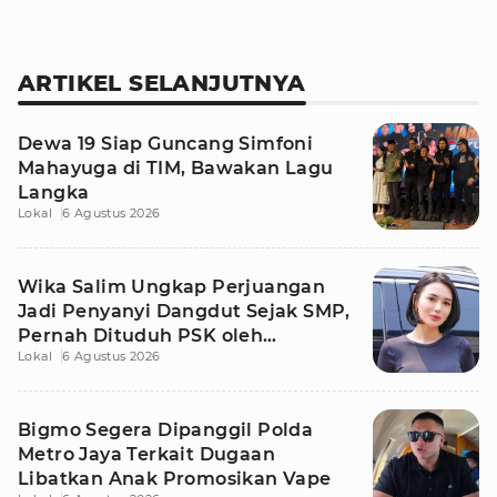
ARTIKEL SELANJUTNYA
Dewa 19 Siap Guncang Simfoni
Mahayuga di TIM, Bawakan Lagu
Langka
Lokal
6 Agustus 2026
Wika Salim Ungkap Perjuangan
Jadi Penyanyi Dangdut Sejak SMP,
Pernah Dituduh PSK oleh
Lokal
6 Agustus 2026
Tetangga
Bigmo Segera Dipanggil Polda
Metro Jaya Terkait Dugaan
Libatkan Anak Promosikan Vape