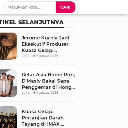
CARI
TIKEL SELANJUTNYA
Jerome Kurnia Jadi
Eksekutif Produser
Kuasa Gelap:
Lokal
8 Agustus 2026
Perjanjian Darah,
Akui Banyak Belajar
Gelar Asia Home Run,
D'Masiv Bakal Sapa
Penggemar di Hong
Lokal
8 Agustus 2026
Kong
Kuasa Gelap:
Perjanjian Darah
Tayang di IMAX,