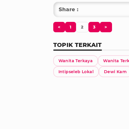
Share :
<
1
2
3
>
TOPIK TERKAIT
Wanita Terkaya
Wanita Ter
Intipseleb Lokal
Dewi Kam