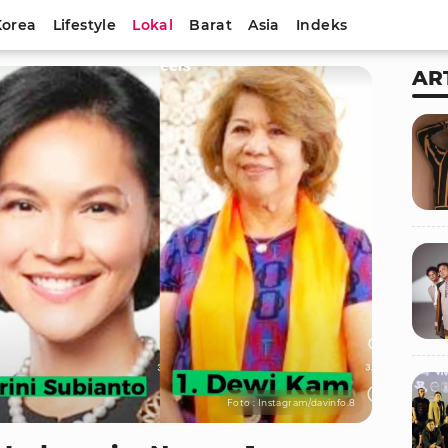
Korea
Lifestyle
Lokal
Barat
Asia
Indeks
AR
Foto : Instagram/davinfo.8