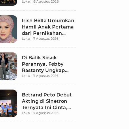
Lokal
8 Agustus 2026
Kisah Romo Rendra
Dibongkar Lebih
Dalam
Irish Bella Umumkan
Hamil Anak Pertama
dari Pernikahan
Lokal
7 Agustus 2026
dengan Haldy Sabri
Di Balik Sosok
Perannya, Febby
Rastanty Ungkap
Lokal
7 Agustus 2026
Luka Masa Kecil yang
Kelam
Betrand Peto Debut
Akting di Sinetron
Ternyata Ini Cinta,
Lokal
7 Agustus 2026
Ngaku Keluar dari
Zona Nyaman