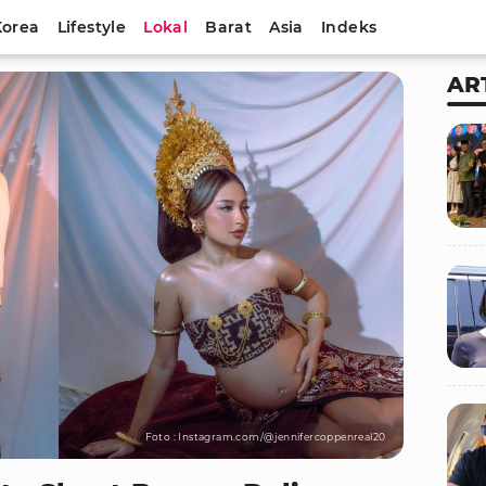
Korea
Lifestyle
Lokal
Barat
Asia
Indeks
AR
Foto : Instagram.com/@jennifercoppenreal20