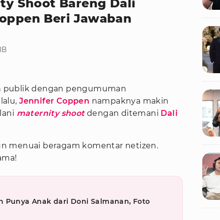
ity Shoot Bareng Dali
Coppen Beri Jawaban
WIB
n publik dengan pengumuman
lalu,
Jennifer Coppen
nampaknya makin
lani
maternity shoot
dengan ditemani
Dali
pun menuai beragam komentar netizen.
ama!
h Punya Anak dari Doni Salmanan, Foto