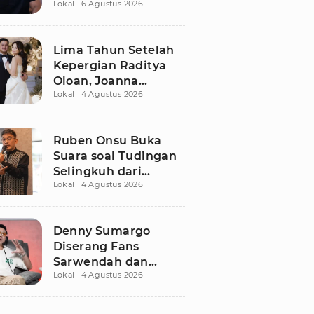
Lokal
6 Agustus 2026
Dugaan Libatkan
Anak Promosikan
Vape
Lima Tahun Setelah
Kepergian Raditya
Oloan, Joanna
Lokal
4 Agustus 2026
Alexandra Kembali
Menemukan Cinta
Ruben Onsu Buka
Suara soal Tudingan
Selingkuh dari
Lokal
4 Agustus 2026
Sarwendah
Denny Sumargo
Diserang Fans
Sarwendah dan
Lokal
4 Agustus 2026
Ruben Onsu Usai
Podcast Viral, Begini
Reaksinya