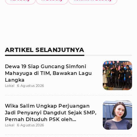
ARTIKEL SELANJUTNYA
Dewa 19 Siap Guncang Simfoni
Mahayuga di TIM, Bawakan Lagu
Langka
Lokal
6 Agustus 2026
Wika Salim Ungkap Perjuangan
Jadi Penyanyi Dangdut Sejak SMP,
Pernah Dituduh PSK oleh
Lokal
6 Agustus 2026
Tetangga