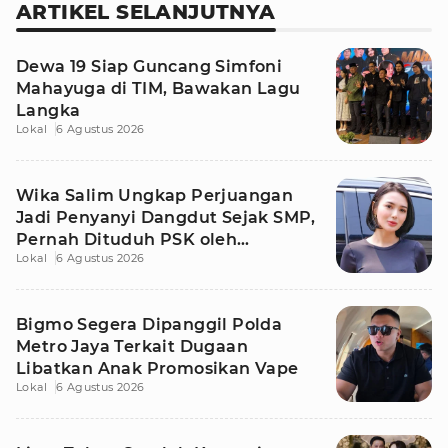
ARTIKEL SELANJUTNYA
Dewa 19 Siap Guncang Simfoni
Mahayuga di TIM, Bawakan Lagu
Langka
Lokal
6 Agustus 2026
Wika Salim Ungkap Perjuangan
Jadi Penyanyi Dangdut Sejak SMP,
Pernah Dituduh PSK oleh
Lokal
6 Agustus 2026
Tetangga
Bigmo Segera Dipanggil Polda
Metro Jaya Terkait Dugaan
Libatkan Anak Promosikan Vape
Lokal
6 Agustus 2026