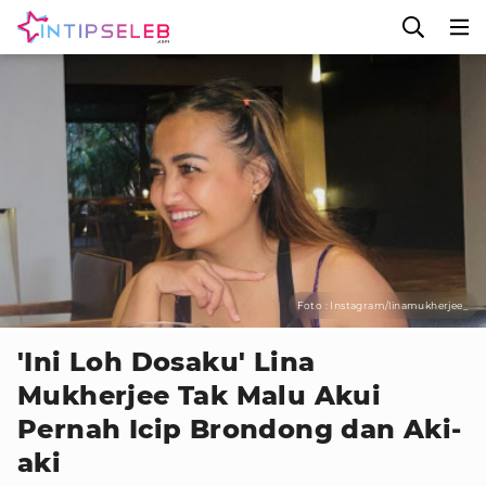
Foto : Instagram/linamukherjee_
'Ini Loh Dosaku' Lina
Mukherjee Tak Malu Akui
Pernah Icip Brondong dan Aki-
aki