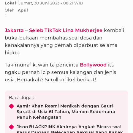
Lokal
Jumat, 30 Juni 2023 - 08:21 WIB
Oleh
April
:
Jakarta
–
Seleb TikTok
Lina Mukherjee
kembali
buka-bukaan membahas soal dosa dan
kenakalannya yang pernah diperbuat selama
hidup.
Tak munafik, wanita pencinta
Bollywood
itu
ngaku pernah icip semua kalangan dan jenis
usia. Benarkah? Scroll artikel berikut!
Baca Juga :
Aamir Khan Resmi Menikah dengan Gauri
Spratt di Usia 61 Tahun, Momen Sederhana
Penuh Kehangatan
Jisoo BLACKPINK Akhirnya Angkat Bicara soal
Kasus Dugaan Pelecehan Seksual Sang Kakak