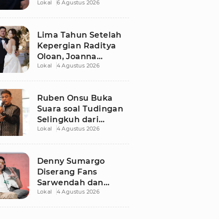
Lokal
6 Agustus 2026
Dugaan Libatkan
Anak Promosikan
Vape
Lima Tahun Setelah
Kepergian Raditya
Oloan, Joanna
Lokal
4 Agustus 2026
Alexandra Kembali
Menemukan Cinta
Ruben Onsu Buka
Suara soal Tudingan
Selingkuh dari
Lokal
4 Agustus 2026
Sarwendah
Denny Sumargo
Diserang Fans
Sarwendah dan
Lokal
4 Agustus 2026
Ruben Onsu Usai
Podcast Viral, Begini
Reaksinya