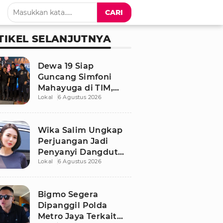
CARI
TIKEL SELANJUTNYA
Dewa 19 Siap
Guncang Simfoni
Mahayuga di TIM,
Lokal
6 Agustus 2026
Bawakan Lagu
Langka
Wika Salim Ungkap
Perjuangan Jadi
Penyanyi Dangdut
Lokal
6 Agustus 2026
Sejak SMP, Pernah
Dituduh PSK oleh
Tetangga
Bigmo Segera
Dipanggil Polda
Metro Jaya Terkait