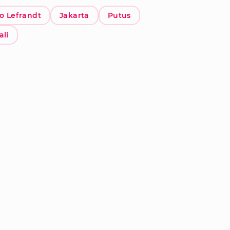
o Lefrandt
Jakarta
Putus
ali