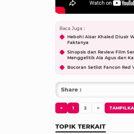
Baca Juga :
Heboh! Aisar Khaled Diusir W
Faktanya
Sinopsis dan Review Film S
Menggelitik Ala Agus dan Kal
Bocoran Setlist Fancon Red 
Share :
<
1
2
>
TAMPILKA
TOPIK TERKAIT