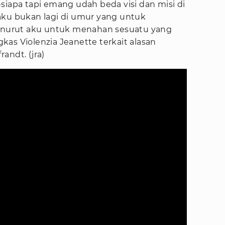
siapa tapi emang udah beda visi dan misi di
aku bukan lagi di umur yang untuk
nurut aku untuk menahan sesuatu yang
as Violenzia Jeanette terkait alasan
andt. (jra)