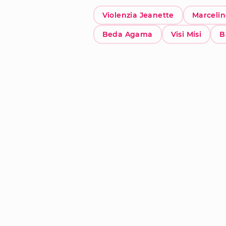
Violenzia Jeanette
Marcelin
Beda Agama
Visi Misi
B