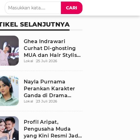
CARI
TIKEL SELANJUTNYA
Ghea Indrawari
Curhat Di-ghosting
MUA dan Hair Stylist
Lokal
25 Juli 2026
Jelang Manggung,
Terpaksa Dandan
Sendiri
Nayla Purnama
Perankan Karakter
Ganda di Drama
Lokal
23 Juli 2026
Remaja Adaptasi AU
Viral TikTok
Profil Aripat,
Pengusaha Muda
yang Kini Resmi Jadi