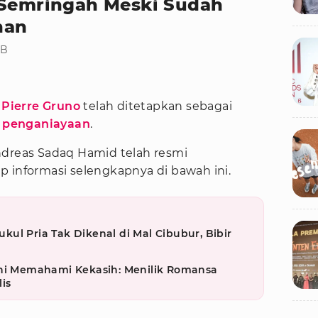
 Semringah Meski Sudah
nan
IB
,
Pierre Gruno
telah ditetapkan sebagai
n
penganiayaan
.
ndreas Sadaq Hamid telah resmi
p informasi selengkapnya di bawah ini.
ul Pria Tak Dikenal di Mal Cibubur, Bibir
eni Memahami Kekasih: Menilik Romansa
is