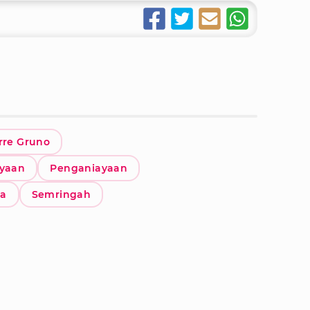
rre Gruno
ayaan
Penganiayaan
ta
Semringah