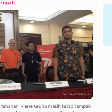
ringah
Foto : IntipSeleb/Yudi
tahanan, Pierre Gruno masih tetap tampak