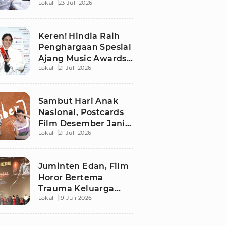
Lokal
23 Juli 2026
Suami Nathalie
Holscher
Keren! Hindia Raih
Penghargaan Spesial
Ajang Music Awards
Lokal
21 Juli 2026
Japan 2026
Sambut Hari Anak
Nasional, Postcards
Film Desember Jani
Lokal
21 Juli 2026
Dirilis
Juminten Edan, Film
Horor Bertema
Trauma Keluarga
Lokal
19 Juli 2026
yang Tayang 23 Juli
2026