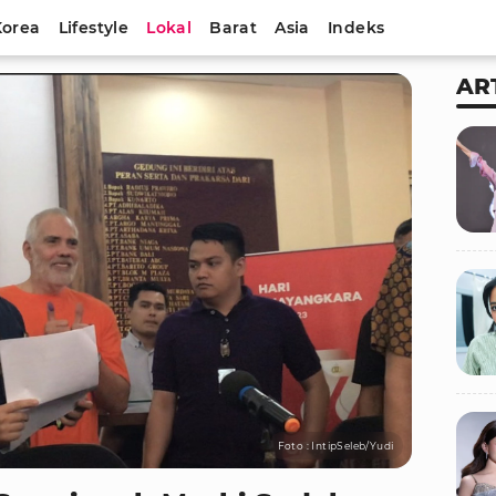
Korea
Lifestyle
Lokal
Barat
Asia
Indeks
AR
Foto : IntipSeleb/Yudi