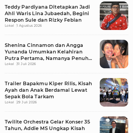
Teddy Pardiyana Ditetapkan Jadi
Ahli Waris Lina Jubaedah, Begini
Respon Sule dan Rizky Febian
Lokal
1 Agustus 2026
Shenina Cinnamon dan Angga
Yunanda Umumkan Kelahiran
Putra Pertama, Namanya Penuh
Lokal
31 Juli 2026
Makna
Trailer Bapakmu Kiper Rilis, Kisah
Ayah dan Anak Berdamai Lewat
Sepak Bola Tarkam
Lokal
29 Juli 2026
Twilite Orchestra Gelar Konser 35
Tahun, Addie MS Ungkap Kisah