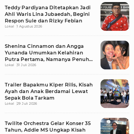
Teddy Pardiyana Ditetapkan Jadi
Ahli Waris Lina Jubaedah, Begini
Respon Sule dan Rizky Febian
Lokal
1 Agustus 2026
Shenina Cinnamon dan Angga
Yunanda Umumkan Kelahiran
Putra Pertama, Namanya Penuh
Lokal
31 Juli 2026
Makna
Trailer Bapakmu Kiper Rilis, Kisah
Ayah dan Anak Berdamai Lewat
Sepak Bola Tarkam
Lokal
29 Juli 2026
Twilite Orchestra Gelar Konser 35
Tahun, Addie MS Ungkap Kisah