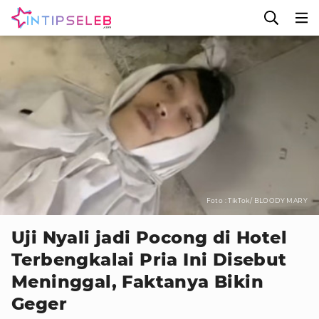
Foto : TikTok/ BLOODY MARY
Uji Nyali jadi Pocong di Hotel
Terbengkalai Pria Ini Disebut
Meninggal, Faktanya Bikin
Geger