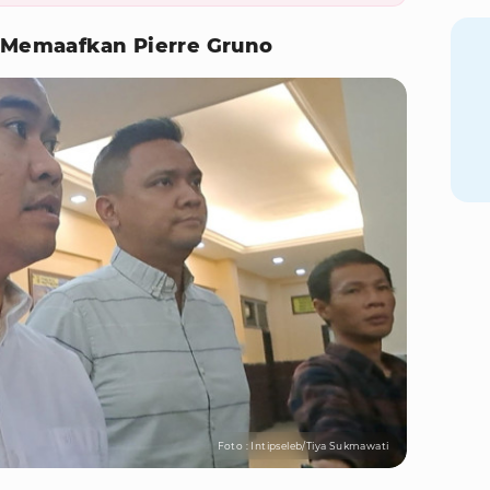
h Memaafkan Pierre Gruno
Foto : Intipseleb/Tiya Sukmawati