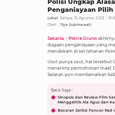
Polisi Ungkap Alas
Penganiayaan Pilih
Lokal
Selasa, 15 Agustus 2023 - 19
Oleh :
Tiya Sukmawati
Jakarta
–
Pierre Gruno
akhirnya
dugaan penganiayaan yang me
mendekam di sel tahanan Polres
Usut punya usut, hal tersebut 
menerima permohonan maaf. Di s
Selatan pun membenarkan kabar
Baca Juga :
Sinopsis dan Review Film S
Menggelitik Ala Agus dan Kal
Bocoran Setlist Fancon Red 