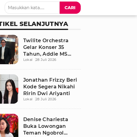
CARI
TIKEL SELANJUTNYA
Twilite Orchestra
Gelar Konser 35
Tahun, Addie MS
Lokal
28 Juli 2026
Ungkap Kisah Haru
Jonathan Frizzy Beri
Kode Segera Nikahi
Ririn Dwi Ariyanti
Lokal
28 Juli 2026
Denise Chariesta
Buka Lowongan
Teman Ngobrol