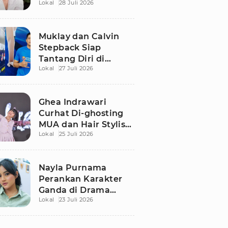
Lokal
28 Juli 2026
Bergaji Rp15 Juta, Ini
Syaratnya!
Muklay dan Calvin
Stepback Siap
Tantang Diri di
Lokal
27 Juli 2026
Kratingdaeng Red
Bull Power Race, Ini
Alasan Mereka!
Ghea Indrawari
Curhat Di-ghosting
MUA dan Hair Stylist
Lokal
25 Juli 2026
Jelang Manggung,
Terpaksa Dandan
Sendiri
Nayla Purnama
Perankan Karakter
Ganda di Drama
Lokal
23 Juli 2026
Remaja Adaptasi AU
Viral TikTok