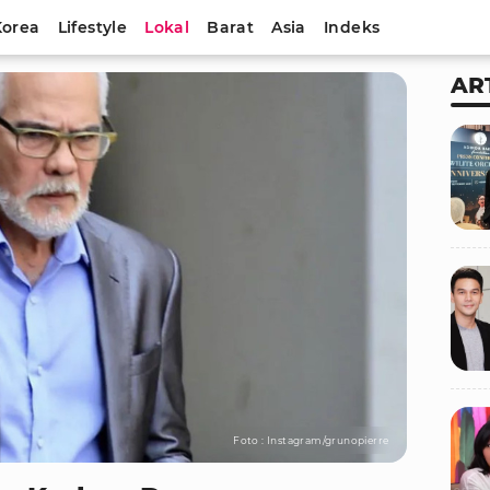
Korea
Lifestyle
Lokal
Barat
Asia
Indeks
AR
Foto : Instagram/grunopierre