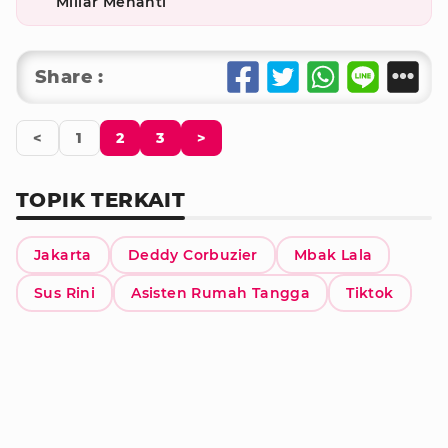
Miliar Menanti
Share :
<
1
2
3
>
TOPIK TERKAIT
Jakarta
Deddy Corbuzier
Mbak Lala
Sus Rini
Asisten Rumah Tangga
Tiktok