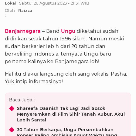
Lokal
Sabtu, 26 Agustus 2023 - 21:31 WIB
Oleh
Raizza
:
Banjarnegara
– Band
Ungu
diketahui sudah
didirikan sejak tahun 1996 silam. Namun meski
sudah berkarier lebih dari 20 tahun dan
berkeliling Indonesia, ternyata Ungu baru
pertama kalinya ke Banjarnegara loh!
Hal itu diakui langsung oleh sang vokalis, Pasha.
Yuk intip informasinya!
Baca Juga :
Shareefa Daanish Tak Lagi Jadi Sosok
Menyeramkan di Film Sihir Tanah Kubur, Akui
Lebih Santai
30 Tahun Berkarya, Ungu Persembahkan
Konser Paling Ambisius &quot;Waktu Yang