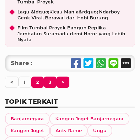
Tumbal Proyek
Lagu &ldquo;Kicau Mania&rdquo; Ndarboy
Genk Viral, Berawal dari Hobi Burung
Film Tumbal Proyek Bangun Replika
Jembatan Suramadu demi Horor yang Lebih
Nyata
Share :
<
1
2
3
>
TOPIK TERKAIT
Banjarnegara
Kangen Joget Banjarnegara
Kangen Joget
Antv Rame
Ungu