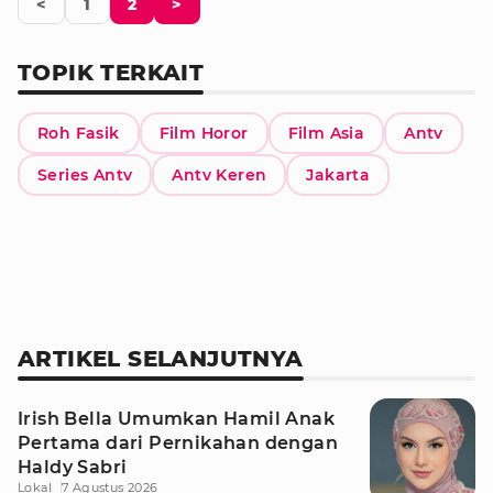
<
1
2
>
TOPIK TERKAIT
Roh Fasik
Film Horor
Film Asia
Antv
Series Antv
Antv Keren
Jakarta
ARTIKEL SELANJUTNYA
Irish Bella Umumkan Hamil Anak
Pertama dari Pernikahan dengan
Haldy Sabri
Lokal
7 Agustus 2026