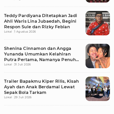
Teddy Pardiyana Ditetapkan Jadi
Ahli Waris Lina Jubaedah, Begini
Respon Sule dan Rizky Febian
Lokal
1 Agustus 2026
Shenina Cinnamon dan Angga
Yunanda Umumkan Kelahiran
Putra Pertama, Namanya Penuh
Lokal
31 Juli 2026
Makna
Trailer Bapakmu Kiper Rilis, Kisah
Ayah dan Anak Berdamai Lewat
Sepak Bola Tarkam
Lokal
29 Juli 2026