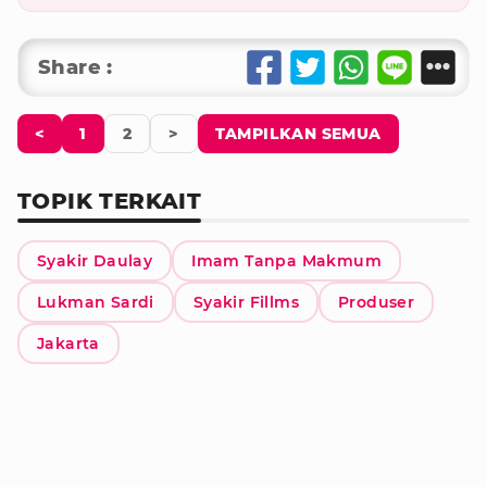
Share :
<
1
2
>
TAMPILKAN SEMUA
TOPIK TERKAIT
Syakir Daulay
Imam Tanpa Makmum
Lukman Sardi
Syakir Fillms
Produser
Jakarta